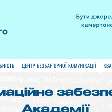
Бути джерел
камертоно
ЬНІСТЬ
ЦЕНТР БЕЗБАР'ЄРНОЇ КОМУНІКАЦІЇ
КВА
маційне забезп
Академії