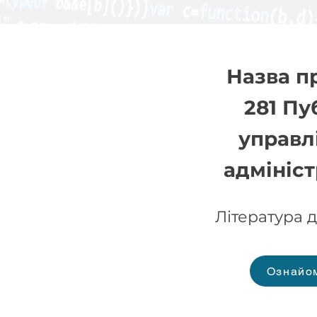
Назва п
281 Пу
управл
адмініс
Література 
Ознайо