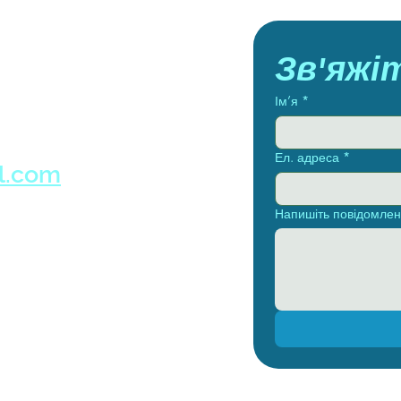
Зв'яжі
Ім’я
*
Ел. адреса
*
l.com
Напишіть повідомле