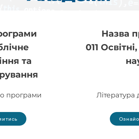
рограми
Назва 
блічне
011 Освітні
іння та
на
трування
до програми
Література
митись
Ознайо