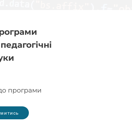
програми
, педагогічні
уки
 до програми
митись