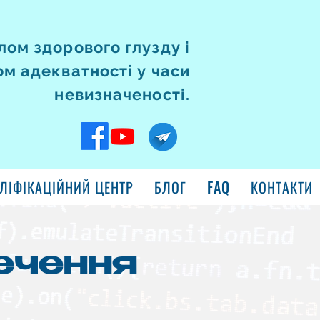
ом здорового глузду і
м адекватності у часи
невизначеності.
ЛІФІКАЦІЙНИЙ ЦЕНТР
БЛОГ
FAQ
КОНТАКТИ
ечення