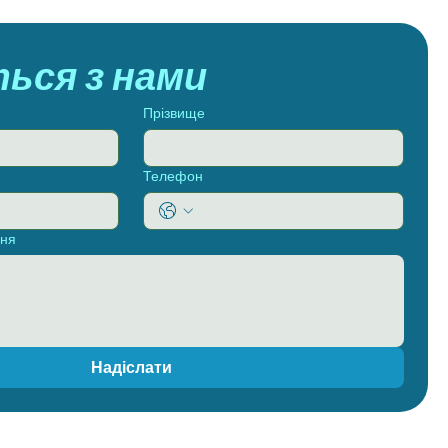
ться з нами
Прізвище
Телефон
ння
Надіслати