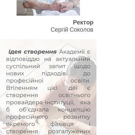
Ректор
Сергій Соколов
Ідея створення
Академії є
відповіддю на актуальний
суспільний запит щодо
нових підходів до
професійної освіти.
Втіленням цієї ідеї є
створення освітнього
провайдера-інституції, яка
б об’єднала концепцію
професійного розвитку
окремого фахівця і
створення розгалужених