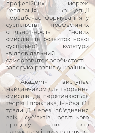
професійних мереж.
Реалізація концепції
передбачає формування у
суспільстві професійних
спільнот-носіїв “нових
смислів” та розвиток нової
суспільної культури
«відповідальний
саморозвиток особистості –
запорука розвитку країни».
Академія виступає
майданчиком для творення
смислів, де перетинаються
теорія і практика, інновації і
традиції через об'єднання
всіх суб'єктів освітнього
процесу: тих, хто
навчається і тих, хто навчає.